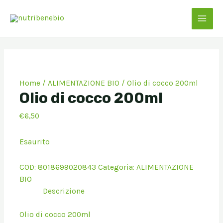
Vai
al
MAI
contenuto
MEN
Home
/
ALIMENTAZIONE BIO
/ Olio di cocco 200ml
Olio di cocco 200ml
€
6,50
Esaurito
COD:
8018699020843
Categoria:
ALIMENTAZIONE
BIO
Descrizione
Olio di cocco 200ml