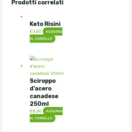
Prodotti correlati
Keto Risini
€
3,60
AGGIUNGI
AL CARRELLO
Sciroppo
d’acero
canadese
250ml
€
8,90
AGGIUNGI
AL CARRELLO