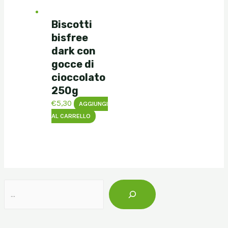
Biscotti
bisfree
dark con
gocce di
cioccolato
250g
€
5,30
AGGIUNGI
AL CARRELLO
Cerca